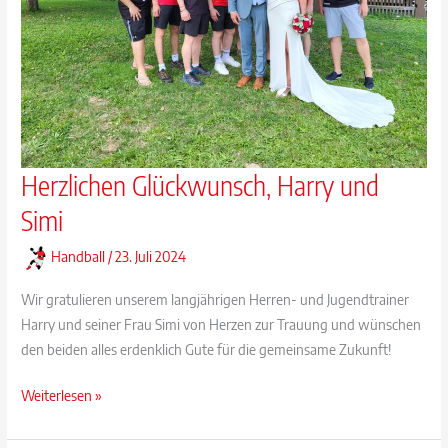
Herzlichen Glückwunsch, Harry und
Simi
Handball
/
23. Juli 2024
Wir gratulieren unserem langjährigen Herren- und Jugendtrainer
Harry und seiner Frau Simi von Herzen zur Trauung und wünschen
den beiden alles erdenklich Gute für die gemeinsame Zukunft!
Herzlichen
Weiterlesen »
Glückwunsch,
Harry