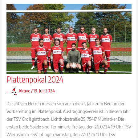
und
Simi
Plattenpokal 2024
.
,
Aktive
/
19. Juli 2024
Die aktiven Herren messen sich auch dieses Jahr zum Beginn der
Vorbereitung im Plattenpokal. Austragungsverein ist in diesem Jahr
der TSV Großglattbach. Lichtholzstraße 25, 75417 Mühlacker Die
ersten beide Spiele sind Terminiert: Freitag, den 26.07.24 19 Uhr TSV
Wiernsheim – SV Iptingen Samstag, den 27.07.24 11 Uhr TSV