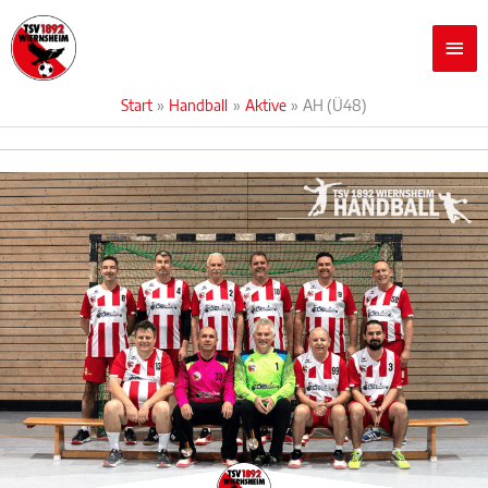
Zum
Hau
Inhalt
springen
Start
Handball
Aktive
AH (Ü48)