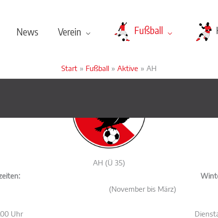
Fußball
News
Verein
Start
Fußball
Aktive
AH
AH (Ü 35)
eiten:
Winte
(November bis März)
1.00 Uhr
Diensta