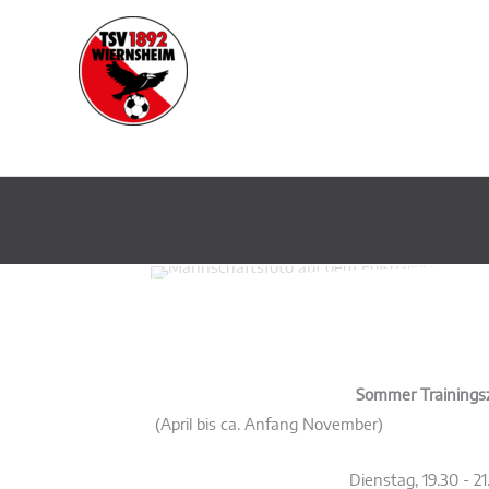
Zum
Inhalt
springen
Sommer Trainingsz
(April bis ca. Anfang November)
Dienstag, 19.30 - 2