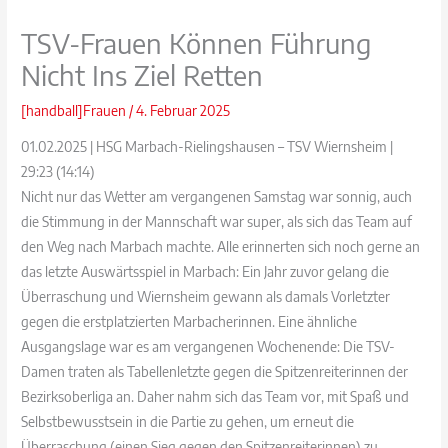
TSV-Frauen Können Führung
Nicht Ins Ziel Retten
[handball]Frauen
/
4. Februar 2025
01.02.2025 | HSG Marbach-Rielingshausen – TSV Wiernsheim |
29:23 (14:14)
Nicht nur das Wetter am vergangenen Samstag war sonnig, auch
die Stimmung in der Mannschaft war super, als sich das Team auf
den Weg nach Marbach machte. Alle erinnerten sich noch gerne an
das letzte Auswärtsspiel in Marbach: Ein Jahr zuvor gelang die
Überraschung und Wiernsheim gewann als damals Vorletzter
gegen die erstplatzierten Marbacherinnen. Eine ähnliche
Ausgangslage war es am vergangenen Wochenende: Die TSV-
Damen traten als Tabellenletzte gegen die Spitzenreiterinnen der
Bezirksoberliga an. Daher nahm sich das Team vor, mit Spaß und
Selbstbewusstsein in die Partie zu gehen, um erneut die
Überraschung (einen Sieg gegen den Spitzenreiterinnen) zu