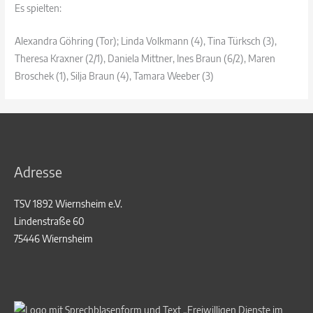
Es spielten:
Alexandra Göhring (Tor); Linda Volkmann (4), Tina Türksch (3),
Theresa Kraxner (2/1), Daniela Mittner, Ines Braun (6/2), Maren
Broschek (1), Silja Braun (4), Tamara Weeber (3)
Adresse
TSV 1892 Wiernsheim e.V.
Lindenstraße 60
75446 Wiernsheim