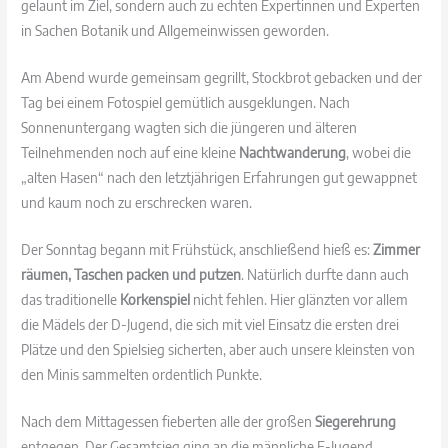
gelaunt im Ziel, sondern auch zu echten Expertinnen und Experten
in Sachen Botanik und Allgemeinwissen geworden.
Am Abend wurde gemeinsam gegrillt, Stockbrot gebacken und der
Tag bei einem Fotospiel gemütlich ausgeklungen. Nach
Sonnenuntergang wagten sich die jüngeren und älteren
Teilnehmenden noch auf eine kleine
Nachtwanderung
, wobei die
„alten Hasen“ nach den letztjährigen Erfahrungen gut gewappnet
und kaum noch zu erschrecken waren.
Der Sonntag begann mit Frühstück, anschließend hieß es:
Zimmer
räumen, Taschen packen und putzen
. Natürlich durfte dann auch
das traditionelle
Korkenspiel
nicht fehlen. Hier glänzten vor allem
die Mädels der D-Jugend, die sich mit viel Einsatz die ersten drei
Plätze und den Spielsieg sicherten, aber auch unsere kleinsten von
den Minis sammelten ordentlich Punkte.
Nach dem Mittagessen fieberten alle der großen
Siegerehrung
entgegen. Der Gesamtsieg ging an die männliche E-Jugend,