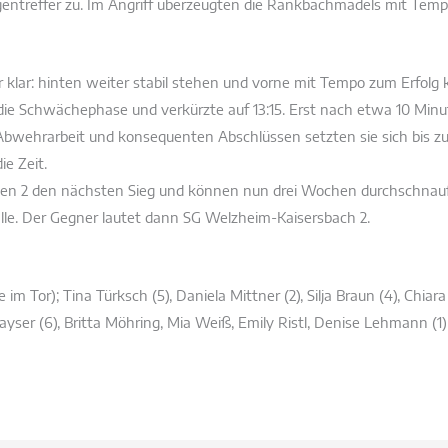
gentreffer zu. Im Angriff überzeugten die Rankbachmädels mit Temp
r klar: hinten weiter stabil stehen und vorne mit Tempo zum Erfolg
die Schwächephase und verkürzte auf 13:15. Erst nach etwa 10 Mi
r Abwehrarbeit und konsequenten Abschlüssen setzten sie sich bis zu
ie Zeit.
amen 2 den nächsten Sieg und können nun drei Wochen durchschnaufe
le. Der Gegner lautet dann SG Welzheim-Kaisersbach 2.
 Tor); Tina Türksch (5), Daniela Mittner (2), Silja Braun (4), Chiara 
Kayser (6), Britta Möhring, Mia Weiß, Emily Ristl, Denise Lehmann (1)