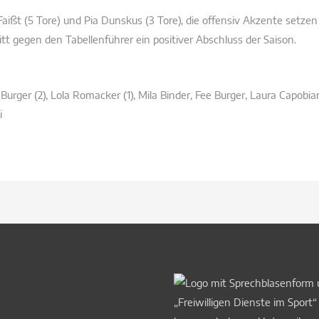
ißt (5 Tore) und Pia Dunskus (3 Tore), die offensiv Akzente setzen
itt gegen den Tabellenführer ein positiver Abschluss der Saison.
e Burger (2), Lola Romacker (1), Mila Binder, Fee Burger, Laura Ca
i