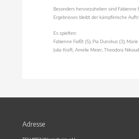
Besonders hervorzuheben sind Fabienne Fa
Ergebnisses bleibt der kämpferische Auftr
Es spielten:
Fabienne Faißt (5), Pia Dunskus (3), Mari
Julia Kraft, Amelie Meier, Theodora Nikoud
Adresse