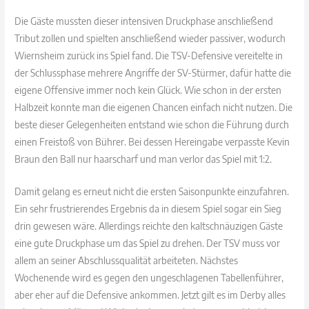
Die Gäste mussten dieser intensiven Druckphase anschließend
Tribut zollen und spielten anschließend wieder passiver, wodurch
Wiernsheim zurück ins Spiel fand. Die TSV-Defensive vereitelte in
der Schlussphase mehrere Angriffe der SV-Stürmer, dafür hatte die
eigene Offensive immer noch kein Glück. Wie schon in der ersten
Halbzeit konnte man die eigenen Chancen einfach nicht nutzen. Die
beste dieser Gelegenheiten entstand wie schon die Führung durch
einen Freistoß von Bührer. Bei dessen Hereingabe verpasste Kevin
Braun den Ball nur haarscharf und man verlor das Spiel mit 1:2.
Damit gelang es erneut nicht die ersten Saisonpunkte einzufahren.
Ein sehr frustrierendes Ergebnis da in diesem Spiel sogar ein Sieg
drin gewesen wäre. Allerdings reichte den kaltschnäuzigen Gäste
eine gute Druckphase um das Spiel zu drehen. Der TSV muss vor
allem an seiner Abschlussqualität arbeiteten. Nächstes
Wochenende wird es gegen den ungeschlagenen Tabellenführer,
aber eher auf die Defensive ankommen. Jetzt gilt es im Derby alles