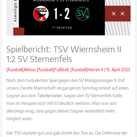
Spielbericht: TSV Wiernsheim II
1:2 SV Sternenfels
[fussball]Aktive
,
[fussball]Fußball
,
[fussball]Herren II
/
15. April 2025
Nach dem turbulenten Spiel gegen den SV Markgröningen II, traf
unsere Zweite Mannschaft vergangenen Sonntag erneut auf einen
Gegner aus dem Tabellenkeller. Gegen den SV Sternenfels hatte
man im Hinspiel noch mit 5:1 deutlich verloren. Man war sich
allerdings einig, dass gegen diesen Gegner wesentlich mehr
möglich wäre.
Der TSV startete gut und gab direkt den Ton an. Die Defensive der