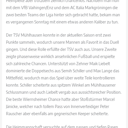
Heimpleite aber trotzdem ziemlich chancenlos. Nachdem man nun
mit dem VfB Vaihingen/Enz und dem AC Italia Markgröningen die
zwei besten Teams der Liga hinter sich gebracht hatte, bekam man
es vergangenen Sonntag mit einem etwas anderen Kaliber zu tun.
Der TSV Mühlhausen konnte in der aktuellen Saison erst zwei
Punkte sammeln, wodurch unsere Mannen als Favorit in das Duell
gingen. Und diese Rolle erfüllte der TSV auch aus. Unsere Zweite
zeigte phasenweise wirklich ansehnlichen Fußball und erspielte
sich zahlreiche Chancen. Unterstützt von Zehner Maik Liebelt
dominierte die Doppelsechs aus Semih Schiller und Max Lange das
Mittelfeld, wodurch man das Spiel über weite Teile kontrollieren
konnte. Schiller scheiterte aus spitzem Winkel am Mühlhausener
Schlussmann und auch Liebelt vergab aus aussichtsreicher Position.
Die beste Wiernsheimer Chance hatte aber Stoßstürmer Marcel
Jänicke, welcher nach tollem Pass von Innenverteidiger Peter
Rauscher aber ebenfalls am gegnerischen Keeper scheiterte.
Die Heimmannschaft versuchte auf dem nassen und tiefen Rasen