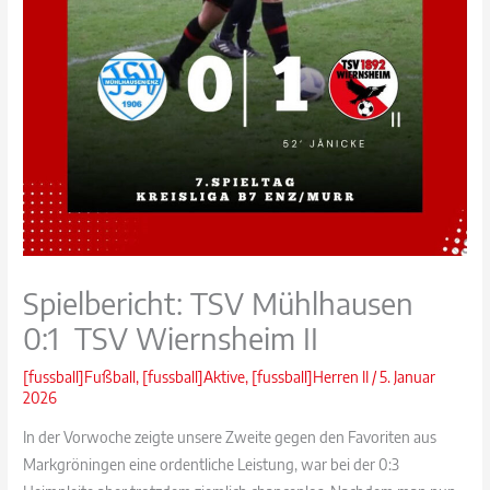
Spielbericht: TSV Mühlhausen
0:1 TSV Wiernsheim II
[fussball]Fußball
,
[fussball]Aktive
,
[fussball]Herren II
/
5. Januar
2026
In der Vorwoche zeigte unsere Zweite gegen den Favoriten aus
Markgröningen eine ordentliche Leistung, war bei der 0:3