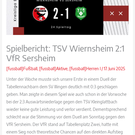
Spielbericht: TSV Wiernsheim 2:1
VfR Sersheim
[fussball]Fußball
,
[fussball]Aktive
,
[fussball]Herren I
/
17. Juni 2025
Unter der Woche musste sich unsere Erste in einem Duell der
Tabellennachbarn dem SV Illingen deutlich mit 0:3 geschlagen
geben. Man zeigte in diesem Spiel wie auch schon in der Vorwoche
bei der 2:3 Auswärtsniederlage gegen den TSV Kleinglattbach
wieder keine gute Leistung und verlor verdient. Dementsprechend
schlecht war die Stimmung vor dem Duell am Sonntag gegen den
VfR Sersheim. Der VfR stand auf Tabellenplatz Zwei, hatte mit
einem Sieg noch theoretische Chancen auf den direkten Aufstieg