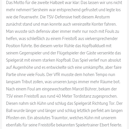
Das Motto für die zweite Halbzeit war klar: Das lassen wir uns nicht
mehr nehmen! Sersheim war entsprechend gefrustet und legte los
wie die Feuerwehr. Die TSV-Defensive hielt diesem Ansturm
zunächst stand und man konnte auch vereinzelte Konter fahren.
Man wusste sich defensiv aber immer mehr nur noch mit Fouls zu
helfen, was schließlich zu einem Freistoß aus vielversprechender
Position führte. Bei diesem verlor Rühle das Kopfballduell mit
seinem Gegenspieler und der Flügelspieler der Gäste versenkte das
Spielgerät mit einem starken Kopfball. Das Spiel verlief nun absolut
auf Augenhöhe und es entwickelte sich eine umkämpfte, aber faire
Partie ohne viele Fouls. Der VfR musste dem hohen Tempo nun
langsam Tribut zollen, was unseren Jungs immer mehr Räume bot.
Nach einem Foul am eingewechselten Marcel Bührer, bekam der
TSV einen Freistoß aus rund 40 Meter Tordistanz zugesprochen.
Diesen nahm sich Kühn und schlug das Spielgerät Richtung Tor. Der
Ball wurde länger und länger und schlug letztlich perfekt am langen
Pfosten ein. Ein absolutes Traumtor, welches Kühn mit unserem
ebenfalls für seine Freistöße bekannten Spielertrainer Ebert feierte.