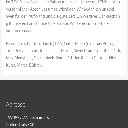
im TSV-Dress. Nach einer Saison mit vielen Höhen und Tiefen ist ein
versöhnlicher Abschluss umso wichtiger. Wir bedanken uns bei
Sven für den Aufwand und die gute Zeit. Ein weiteres Dankeschön
gilt unseren Fans für die tolle Kulisse. Wir sehen uns nach der
Sommerpause.
Es waren dabei: Mike Linck (TW), Cedric Meeh (C), Jonas Braun,
Tom Bessler, Louis Rühle, Lukas Müller, Kevin Braun, Jonathan Dick,
Max Dienstbier, David Meeh, Semih Schiller, Philipp Deptula, Niels
Kühn, Marcel Bührer.
Adresse
TSV 1892 Wiernsheim e.V.
Lindenstraße 60