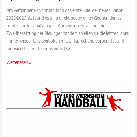
Am vergangenen Sonntag fand das erste Spiel der neuen Saison
2025/2026 statt und es ging direkt gegen einen Gegner, den es
nicht zu unterschätzen galt. Auch wenn es sich um die
Zweitbesetzung der Riexinger handelt, spielten sie die letzten Jahre
immer wieder teils weit oben mit. Entsprechend vorbereitet und
motiviert traten die Jungs vom TSV
Spielbericht:
Weiterlesen »
SGM
Riexingen
II
3:3
TSV
Wiernsheim