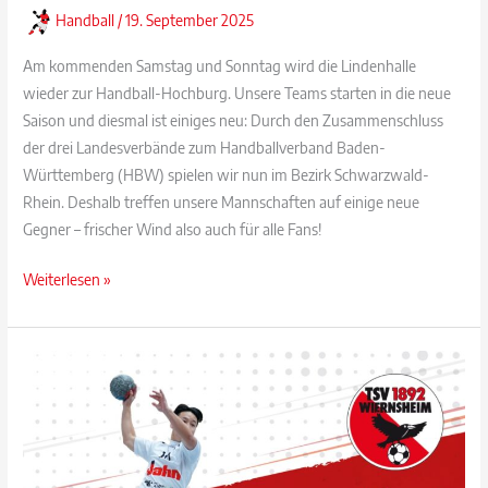
Handball
/
19. September 2025
Am kommenden Samstag und Sonntag wird die Lindenhalle
wieder zur Handball-Hochburg. Unsere Teams starten in die neue
Saison und diesmal ist einiges neu: Durch den Zusammenschluss
der drei Landesverbände zum Handballverband Baden-
Württemberg (HBW) spielen wir nun im Bezirk Schwarzwald-
Rhein. Deshalb treffen unsere Mannschaften auf einige neue
Gegner – frischer Wind also auch für alle Fans!
Heimspiel-
Weiterlesen »
Wochenende
in
der
Lindenhalle
–
Saisonauftakt
des