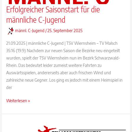
Erfolgreicher Saisonstart für die
männliche C-Jugend
männl. C-Jugend
/
25. September 2025
21.09.2025 | männliche C-Jugend | TSV Wiernsheim – TV Malsch
35:16 (19:9) Nachdem zur neuen Saison die Bezirke neu eingeteilt
wurden, spielt der TSV Wiernsheim nun im Bezirk Schwarzwald-
Rhein. Das bedeutet leider zumeist weitere Fahrten zu
Auswärtsspielen, andererseits aber auch frischen Wind und
zahlreiche neue Gegner. Los ging es jedoch mit einem Heimspiel in
der
Erfolgreicher
Weiterlesen »
Saisonstart
für
die
männliche