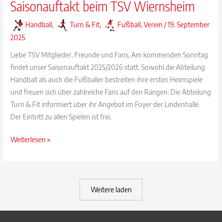
Saisonauftakt beim TSV Wiernsheim
Handball
,
Turn & Fit
,
Fußball
,
Verein
/
19. September
2025
Liebe TSV Mitglieder, Freunde und Fans, Am kommenden Sonntag
findet unser Saisonauftakt 2025/2026 statt. Sowohl die Abteilung
Handball als auch die Fußballer bestreiten ihre ersten Heimspiele
und freuen sich über zahlreiche Fans auf den Rängen. Die Abteilung
Turn & Fit informiert über ihr Angebot im Foyer der Lindenhalle.
Der Eintritt zu allen Spielen ist frei.
Saisonauftakt
Weiterlesen »
beim
TSV
Wiernsheim
Weitere laden