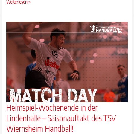
Traumstart
Weiterlesen »
in
die
C-
Jugend
–
weibliche
C-
Jugend
überzeugt
im
ersten
Saisonspiel
Heimspiel-Wochenende in der
Lindenhalle – Saisonauftakt des TSV
Wiernsheim Handball!