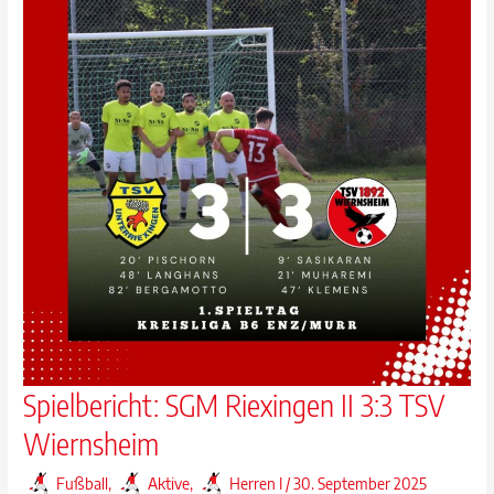
Spielbericht: SGM Riexingen II 3:3 TSV
Wiernsheim
Fußball
,
Aktive
,
Herren I
/
30. September 2025