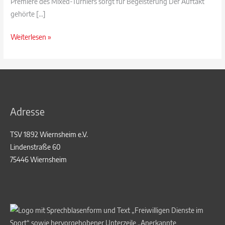
Premiere des Mixed-Turniers sorgt für Begeisterung Der Auftakt
gehörte […]
Handball
Weiterlesen »
verbindet:
Ein
rundum
gelungenes
Dreikönigsturnier
Adresse
2026
TSV 1892 Wiernsheim e.V.
Lindenstraße 60
75446 Wiernsheim