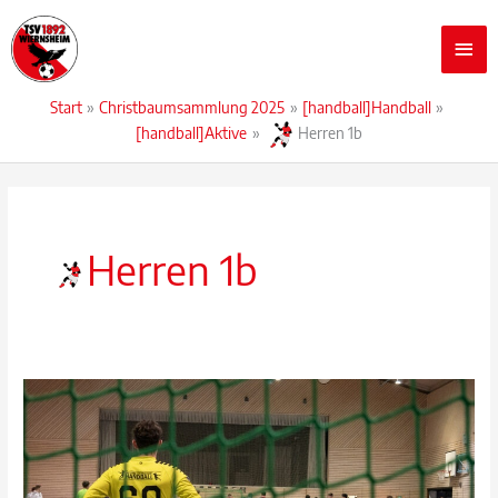
Zum
Hau
Inhalt
springen
Start
Christbaumsammlung 2025
[handball]Handball
[handball]Aktive
Herren 1b
Herren 1b