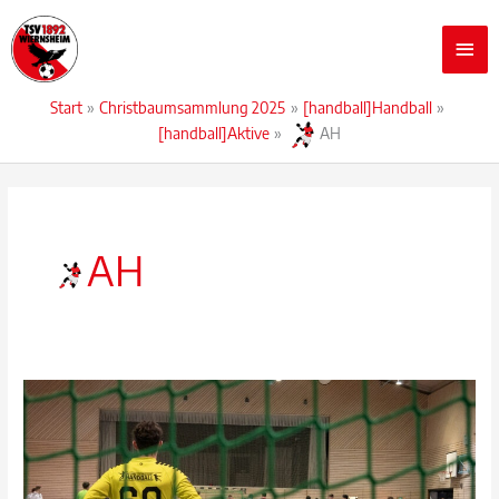
Zum
Hau
Inhalt
springen
Start
Christbaumsammlung 2025
[handball]Handball
[handball]Aktive
AH
AH