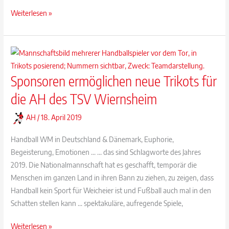
AH
Weiterlesen »
feiert
historischen
Sieg
in
Sponsoren ermöglichen neue Trikots für
Calw
die AH des TSV Wiernsheim
AH
/
18. April 2019
Handball WM in Deutschland & Dänemark, Euphorie,
Begeisterung, Emotionen … … das sind Schlagworte des Jahres
2019. Die Nationalmannschaft hat es geschafft, temporär die
Menschen im ganzen Land in ihren Bann zu ziehen, zu zeigen, dass
Handball kein Sport für Weicheier ist und Fußball auch mal in den
Schatten stellen kann … spektakuläre, aufregende Spiele,
Sponsoren
Weiterlesen »