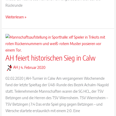
Rückrunde
Erfolgreich
Weiterlesen »
aus
dem
Corona-
Schlummerschlaf
erwacht
AH feiert historischen Sieg in Calw
–
das
AH
/
4. Februar 2020
Werschemer
Dreikönigsturnier
02.02.2020 | AH-Turnier in Calw Am vergangenen Wochenende
2023
fand der letzte Spieltag der Ü48-Runde des Bezirk Achalm-Nagold
statt. Teilenehmende Mannschaften waren die SG HCL, der TSV
Betzingen und die Herren des TSV Wiernsheim. TSV Wiernsheim –
TSV Betzingen | 7:4 Das erste Spiel ging gegen Betzingen – und
Wersche startete erstaunlich mit einem 2:0. Eine