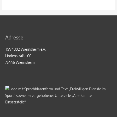
ermöglichen
neue
Trikots
für
die
Adresse
AH
des
TSV 1892 Wiernsheim e.V.
TSV
Lindenstraße 60
Wiernsheim
75446 Wiernsheim