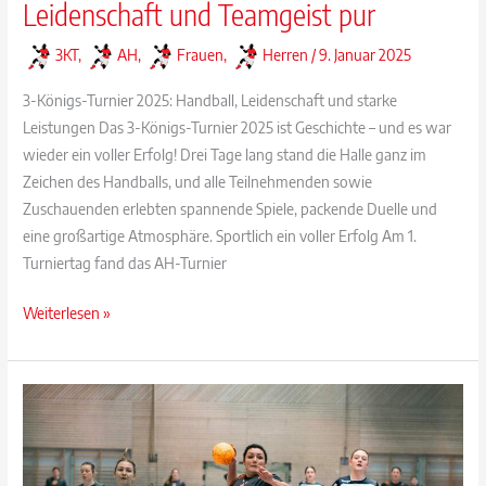
Leidenschaft und Teamgeist pur
3KT
,
AH
,
Frauen
,
Herren
/
9. Januar 2025
3-Königs-Turnier 2025: Handball, Leidenschaft und starke
Leistungen Das 3-Königs-Turnier 2025 ist Geschichte – und es war
wieder ein voller Erfolg! Drei Tage lang stand die Halle ganz im
Zeichen des Handballs, und alle Teilnehmenden sowie
Zuschauenden erlebten spannende Spiele, packende Duelle und
eine großartige Atmosphäre. Sportlich ein voller Erfolg Am 1.
Turniertag fand das AH-Turnier
3-
Weiterlesen »
Königs-
Turnier
2025:
Handball,
Leidenschaft
und