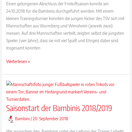
Einen gelungenen Abschluss der Freiluftsaison konnte am
24.10.2018 für die Bambinis durchgeführt werden. Mit einem
kleinen Trainingsturnier konnten die jungen Kicker des TSV sich mit
Mannschaften aus Wurmberg und Wimsheim (jeweils zwei)
messen. Auf drei Mannschaften verteilt, zeigten selbst die jüngsten
Spieler (vier Jahre), dass sie mit viel Spaß und Ehrgeiz dabei sind.
Insgesamt konnten
Bambinis
Weiterlesen »
beenden
Freiluftsaison
2018
Saisonstart der Bambinis 2018/2019
Bambini
/
20. September 2018
Wir wünschen den Bambinis unter der Leitung der Trainer Lisbeth