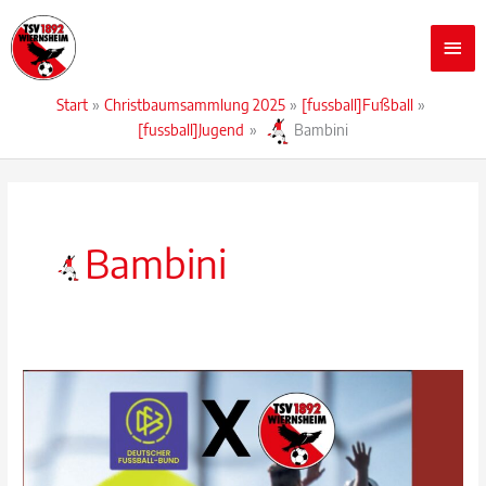
Zum
Hau
Inhalt
springen
Start
Christbaumsammlung 2025
[fussball]Fußball
[fussball]Jugend
Bambini
Bambini