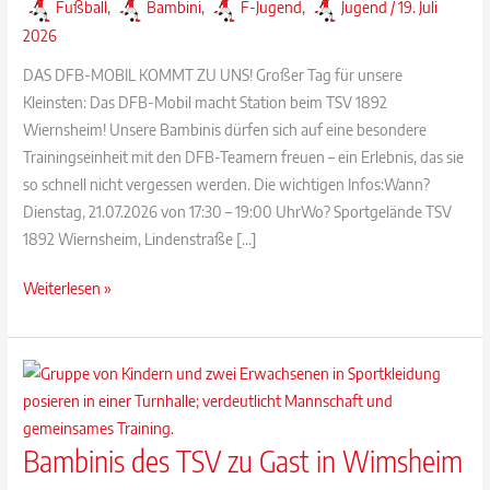
Fußball
,
Bambini
,
F-Jugend
,
Jugend
/
19. Juli
2026
DAS DFB-MOBIL KOMMT ZU UNS! Großer Tag für unsere
Kleinsten: Das DFB-Mobil macht Station beim TSV 1892
Wiernsheim! Unsere Bambinis dürfen sich auf eine besondere
Trainingseinheit mit den DFB-Teamern freuen – ein Erlebnis, das sie
so schnell nicht vergessen werden. Die wichtigen Infos:Wann?
Dienstag, 21.07.2026 von 17:30 – 19:00 UhrWo? Sportgelände TSV
1892 Wiernsheim, Lindenstraße […]
Das
Weiterlesen »
DFB-
Mobil
kommt
zum
TSV
Bambinis des TSV zu Gast in Wimsheim