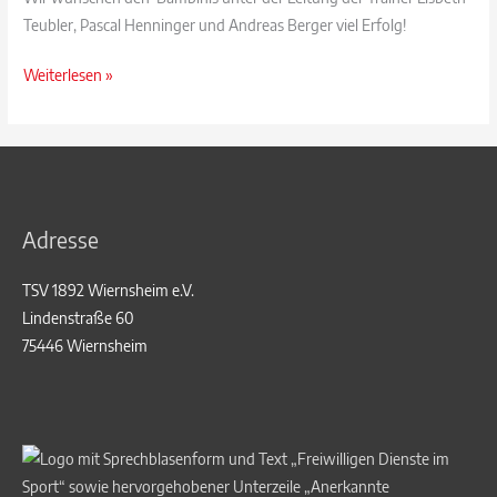
Teubler, Pascal Henninger und Andreas Berger viel Erfolg!
Saisonstart
Weiterlesen »
der
Bambinis
2018/2019
Adresse
TSV 1892 Wiernsheim e.V.
Lindenstraße 60
75446 Wiernsheim