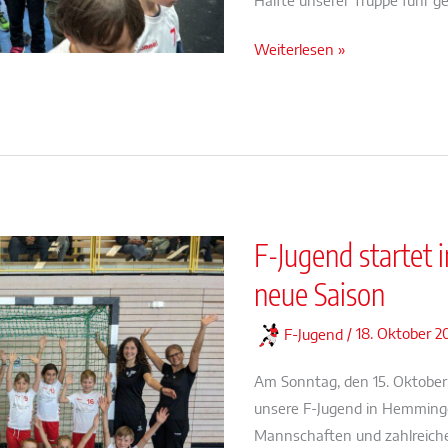
Mini
Weiterlesen »
und
F-
Jugend
erleben
unvergesslichen
Tag
beim
F-Jugend startet
Bundesligaspiel
neue Saison
F-Jugend
/
18. Oktober 2
Am Sonntag, den 15. Oktober, 
unsere F-Jugend in Hemminge
Mannschaften und zahlreiche