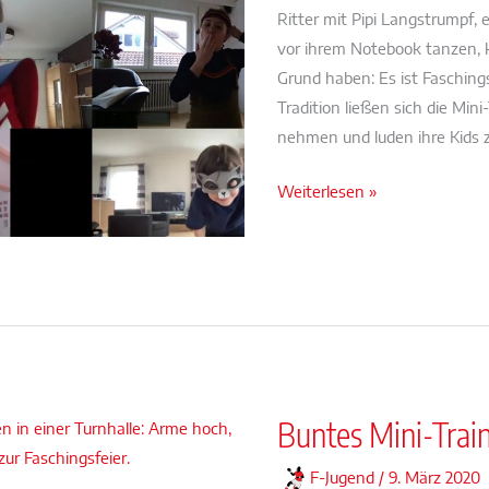
Ritter mit Pipi Langstrumpf,
vor ihrem Notebook tanzen,
Grund haben: Es ist Faschings
Tradition ließen sich die Mi
nehmen und luden ihre Kids z
Faschings-
Weiterlesen »
Training
bei
den
Minis
Buntes Mini-Trai
F-Jugend
/
9. März 2020