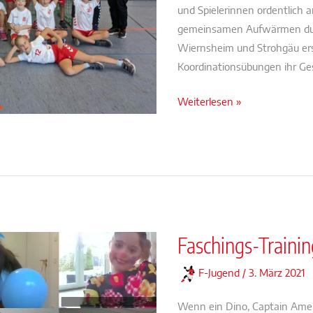
und Spielerinnen ordentlich
gemeinsamen Aufwärmen durf
Wiernsheim und Strohgäu ers
Koordinationsübungen ihr Ge
F-
Weiterlesen »
Jugend
startet
in
Hemmingen
in
die
neue
Faschings-Trainin
Saison
F-Jugend
/
3. März 2021
Wenn ein Dino, Captain Amer