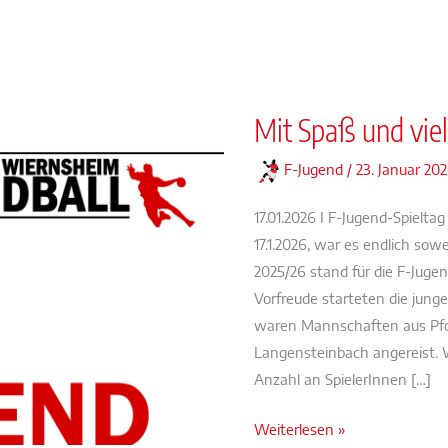
Mit Spaß und viel
F-Jugend
/
23. Januar 20
17.01.2026 I F-Jugend-Spielt
17.1.2026, war es endlich sow
2025/26 stand für die F-Juge
Vorfreude starteten die jung
waren Mannschaften aus Pfo
Langensteinbach angereist. 
Anzahl an SpielerInnen […]
Mit
Weiterlesen »