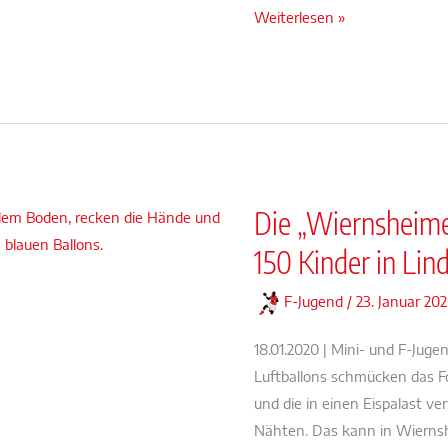
Unser
Weiterlesen »
Winter-
Mini-
Spielfest
in
Bildern
Die „Wiernsheime
150 Kinder in Lin
F-Jugend
/
23. Januar 20
18.01.2020 | Mini- und F-Jug
Luftballons schmücken das Foy
und die in einen Eispalast ve
Nähten. Das kann in Wiernsh