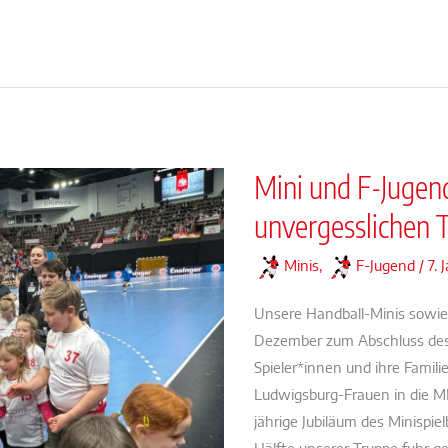
Spaß
und
viel
guter
Laune
beim
Spiel!
Mini und F-Jugen
unvergesslichen 
Minis
,
F-Jugend
/
7. 
Unsere Handball-Minis sowie
Dezember zum Abschluss des
Spieler*innen und ihre Famili
Ludwigsburg-Frauen in die M
jährige Jubiläum des Minispiel
Hälfte unserer Truppe fuhr 