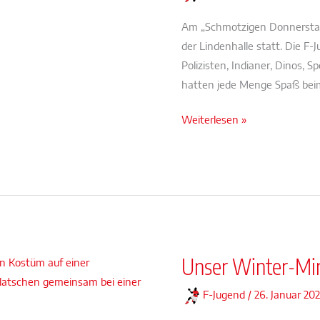
Am „Schmotzigen Donnerstag“
der Lindenhalle statt. Die F-J
Polizisten, Indianer, Dinos, S
hatten jede Menge Spaß beim 
Buntes
Weiterlesen »
Mini-
Training
am
„Schmotzige“
Unser Winter-Mini
F-Jugend
/
26. Januar 20