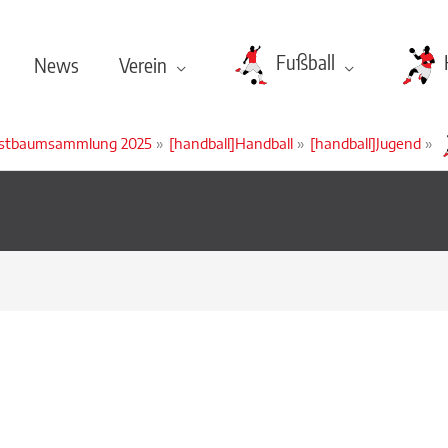
Fußball
News
Verein
istbaumsammlung 2025
[handball]Handball
[handball]Jugend