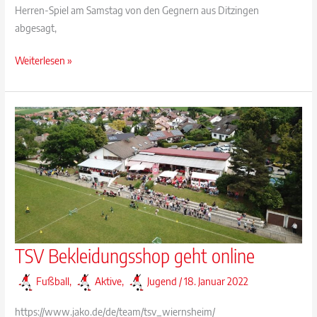
Herren-Spiel am Samstag von den Gegnern aus Ditzingen
abgesagt,
HANDBALL
Weiterlesen »
am
Wochenende
TSV Bekleidungsshop geht online
Fußball
,
Aktive
,
Jugend
/
18. Januar 2022
https://www.jako.de/de/team/tsv_wiernsheim/