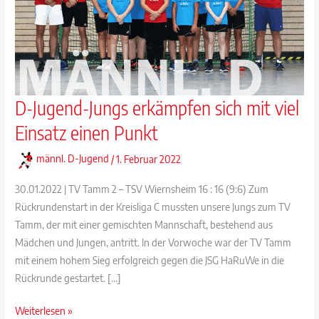
D-Jugend-Jungs erkämpfen sich mit viel
Einsatz einen Punkt
männl. D-Jugend
/
1. Februar 2022
30.01.2022 | TV Tamm 2 – TSV Wiernsheim 16 : 16 (9:6) Zum
Rückrundenstart in der Kreisliga C mussten unsere Jungs zum TV
Tamm, der mit einer gemischten Mannschaft, bestehend aus
Mädchen und Jungen, antritt. In der Vorwoche war der TV Tamm
mit einem hohem Sieg erfolgreich gegen die JSG HaRuWe in die
Rückrunde gestartet. […]
D-
Weiterlesen »