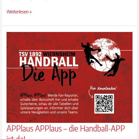
TSV
Weiterlesen »
Bekleidungsshop
geht
online
APPlaus APPlaus – die Handball-APP