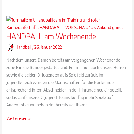
Jugend-
Jungs
erkämpfen
sich
HANDBALL am Wochenende
mit
viel
Handball
/
26. Januar 2022
Einsatz
einen
Nachdem unsere Damen bereits am vergangenen Wochenende
Punkt
zurück in die Runde gestartet sind, kehren nun auch unsere Herren
sowie die beiden D-Jugenden aufs Spielfeld zurück. Im
Jugendbereich wurden die Mannschaften für die Rückrunde
entsprechend ihrem Abschneiden in der Hinrunde neu eingeteilt,
sodass auf unsere D-Jugend-Teams künftig mehr Spiele auf
Augenhöhe und neben der bereits sichtbaren
HANDBALL
Weiterlesen »
am
Wochenende