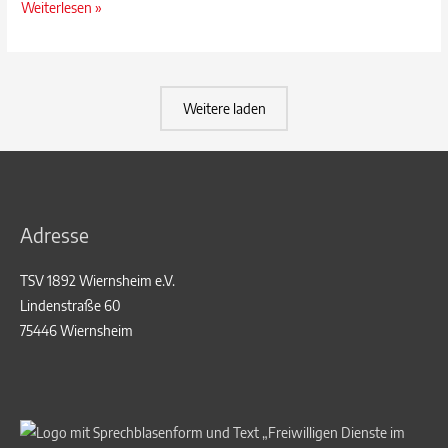
Elternbrief
Weiterlesen »
zu
2G+
ab
Februar
Weitere laden
Adresse
TSV 1892 Wiernsheim e.V.
Lindenstraße 60
75446 Wiernsheim